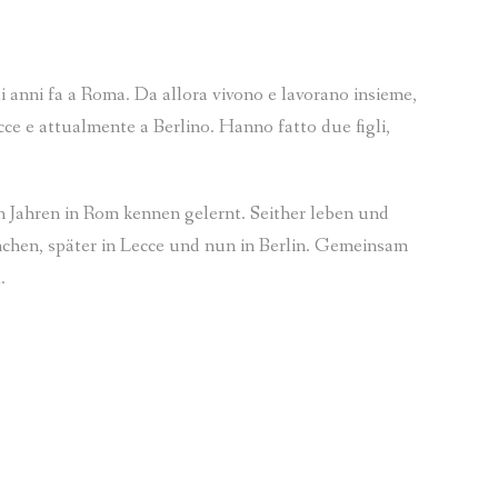
ÜBER DIE DÖRFER
“COME SI È ARRIVATI A AUTODIFFAMAZIONE”, W
MATERIALI DEL CE
WEISSAGUNG
“SELBSTBEFRAGUNG ZU ELFRIEDE JELINEK IN IT
 anni fa a Roma. Da allora vivono e lavorano insieme,
ce e attualmente a Berlino. Hanno fatto due figli,
AUTODIFFAMAZIONE/SELBSTBEZICHTIGUNG
POSTFAZIONE A “L´ORA DELLA MORTE” DI ACHT
KASPAR
“PAROLE JELINEK. PATRIA” DI WERNER WAAS
n Jahren in Rom kennen gelernt. Seither leben und
MONOLOGO DELLA BUONA MADRE
“DAS LEHRSTÜCK AUS DER SUBJEKTIVE”, WERNER
chen, später in Lecce und nun in Berlin. Gemeinsam
.
ASHES TO ASHES
“ARKADIA” VON HERBERT ACHTERNBUSCH
NATURA MORTA CON ATTORI / STILLLEBEN MIT S
TRISTEZZA & MALINCONIA