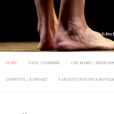
Skip
to
content
"Ich:Bin:
HOME
DATE / TERMINE
CHI SIAMO / ÜBER UN
POETRY&NOVELS
LEA BARLETTI
CONTATTI / KONTAKT
BARLETTI/POETRY & NOVEL
WERNER WAAS
VITA
7 BREVI POESIE / 7 KURZGE
REGIE
ALTRE POESIE / WEITERE G
KOLLABORATIONEN