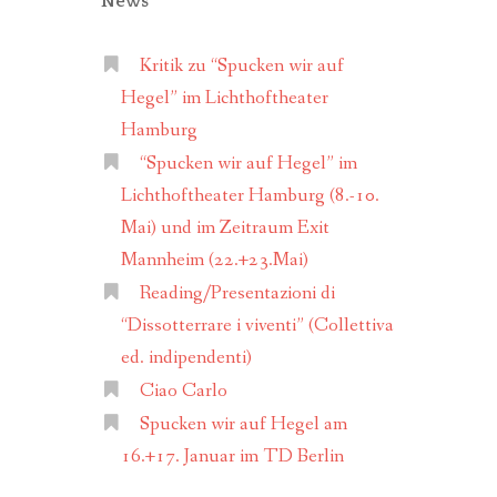
News
IL CENTRO DEL DISCORSO
ERNER WAAS
NTRO DEL DISCORSO
Kritik zu “Spucken wir auf
ALIEN”, WERNER WAAS
Hegel” im Lichthoftheater
Hamburg
ERNBUSCH, EFFIGIE EDITORE
“Spucken wir auf Hegel” im
Lichthoftheater Hamburg (8.-10.
Mai) und im Zeitraum Exit
 WAAS
Mannheim (22.+23.Mai)
Reading/Presentazioni di
“Dissotterrare i viventi” (Collettiva
ed. indipendenti)
Ciao Carlo
CHAUSPIELERN
Spucken wir auf Hegel am
16.+17. Januar im TD Berlin