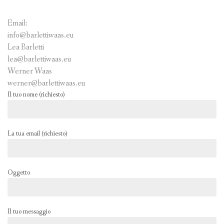
SPETTACOLI/STÜCKE
Email:
FOTO / VIDEO / TEXT
info@barlettiwaas.eu
Lea Barletti
PROGETTI/PROJEKTE
lea@barlettiwaas.eu
Werner Waas
CONTATTI / KONTAKT
werner@barlettiwaas.eu
Il tuo nome (richiesto)
BARLETTI/POETRY & NOVELS
La tua email (richiesto)
Oggetto
Il tuo messaggio